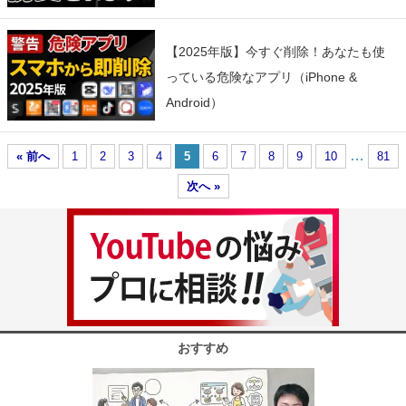
【2025年版】今すぐ削除！あなたも使
っている危険なアプリ（iPhone &
Android）
…
« 前へ
1
2
3
4
5
6
7
8
9
10
81
次へ »
おすすめ