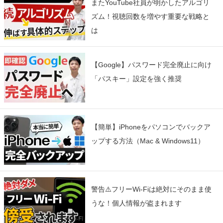
またYouTube社員が明かしたアルゴリ
ズム！視聴回数を増やす重要な戦略と
は
【Google】パスワード完全廃止に向け
「パスキー」設定を強く推奨
【簡単】iPhoneをパソコンでバックア
ップする方法（Mac & Windows11）
警告⚠️フリーWi-Fiは絶対にそのまま使
うな！個人情報が盗まれます