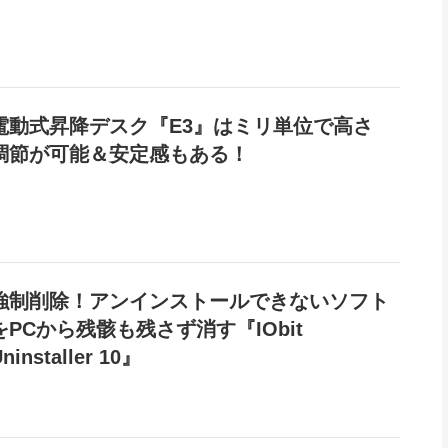
電動式昇降デスク『E3』はミリ単位で高さ
調節が可能＆安定感もある！
強制削除！アンインストールできないソフト
をPCから残骸も残さず消す『IObit
ninstaller 10』