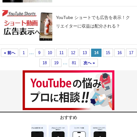
YouTube ショートでも広告を表示！ク
リエイターに収益は配分される？
…
« 前へ
1
9
10
11
12
13
14
15
16
17
…
18
19
81
次へ »
おすすめ