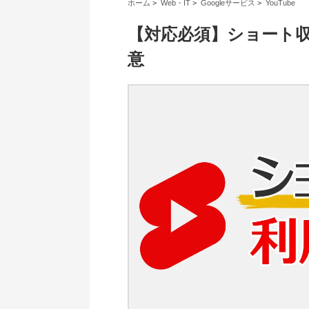
ホーム
>
Web・IT
>
Googleサービス
>
YouTube
【対応必須】ショート収
意