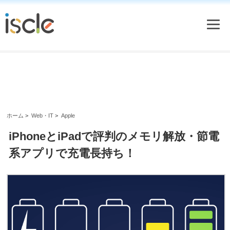
ホーム
>
Web・IT
>
Apple
iPhoneとiPadで評判のメモリ解放・節電
系アプリで充電長持ち！