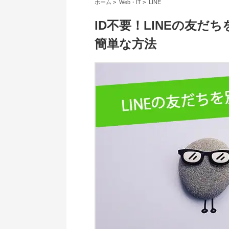
ホーム
>
Web・IT
>
LINE
ID不要！LINEの友
簡単な方法