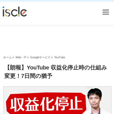
ホーム
>
Web・IT
>
Googleサービス
>
YouTube
【朗報】YouTube 収益化停止時の仕組み
変更！7日間の猶予