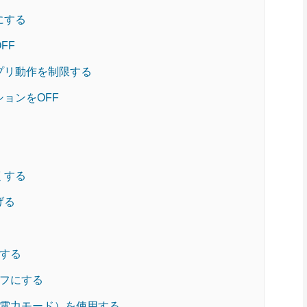
にする
FF
アプリ動作を制限する
ションをOFF
くする
げる
除する
オフにする
（省電力モード）を使用する