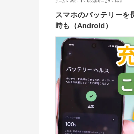
ホーム
>
Web・IT
>
Googleサービス
>
Pixel
スマホのバッテリーを長
時も（Android）