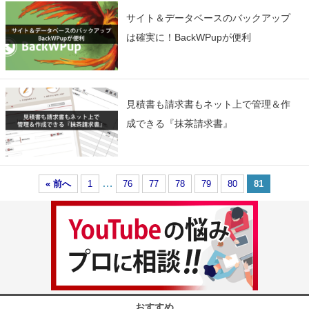
サイト＆データベースのバックアップ
は確実に！BackWPupが便利
見積書も請求書もネット上で管理＆作
成できる『抹茶請求書』
…
« 前へ
1
76
77
78
79
80
81
おすすめ