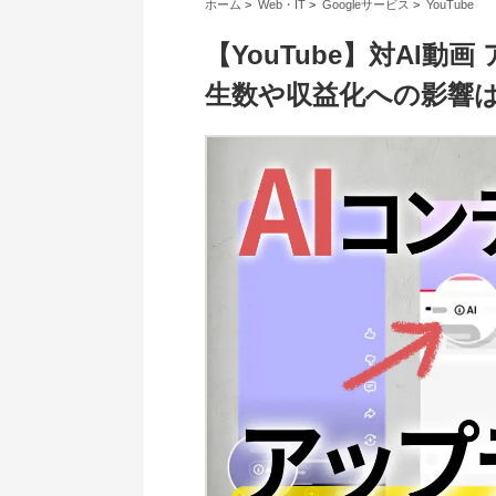
ホーム
>
Web・IT
>
Googleサービス
>
YouTube
【YouTube】対AI
生数や収益化への影響