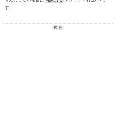
有効にする
す。
広 告